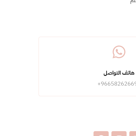
عم
هاتف التواصل
96658262669