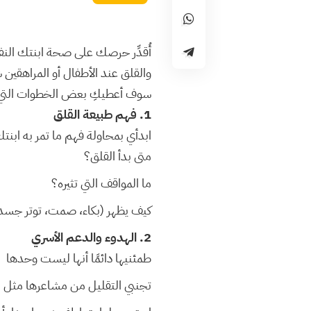
أُقدِّر حرصك على صحة ابنتك الن
والقلق عند الأطفال أو المراهقين 
سوف أعطيكِ بعض الخطوات التي تع
1. فهم طبيعة القلق
ابدأي بمحاولة فهم ما تمر به ابنت
متى بدأ القلق؟
ما المواقف التي تثيره؟
كيف يظهر (بكاء، صمت، توتر جسدي
2. الهدوء والدعم الأسري
طمئنيها دائمًا أنها ليست وحدها
تجنبي التقليل من مشاعرها مثل (“