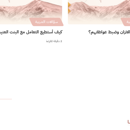
ية
سؤالات المربية
لاتزان وضبط عواطفهم؟
كيف أستطيع التعامل مع البنت العني
2 دقيقة للقراءة