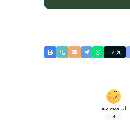
تويتر
استفدت منه
3