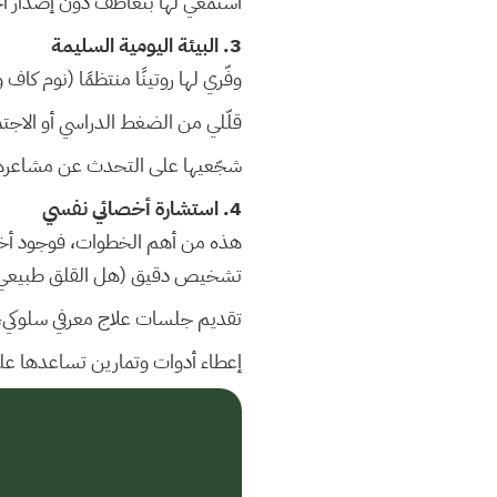
استمعي لها بتعاطف دون إصدار أح
3. البيئة اليومية السليمة
وفّري لها روتينًا منتظمًا (نوم كا
قلّلي من الضغط الدراسي أو الاجت
شجّعيها على التحدث عن مشاعرها ب
4. استشارة أخصائي نفسي
هذه من أهم الخطوات، فوجود أخ
تشخيص دقيق (هل القلق طبيعي
تقديم جلسات علاج معرفي سلوكي، 
إعطاء أدوات وتمارين تساعدها على 