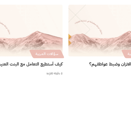
ية
سؤالات المربية
لاتزان وضبط عواطفهم؟
كيف أستطيع التعامل مع البنت العني
2 دقيقة للقراءة