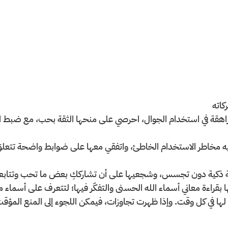
كاته
راهقة في استخدام الجوال، احرصي على منحها الثقة بحب، مع ضبط الحري
ه مخاطر الاستخدام الخاطئ، واتفقي معها على ضوابط واضحة تتعلق
بة ذكية دون تجسس، وشجعيها على أن تشارككِ بعض ما تحب وتتابع
ّفيها بقراءة معاني أسماء الله الحسنى والتفكّر فيها؛ لتتعرف على أسم
 لها في كل وقت. وإذا ظهرت تجاوزات، فيمكن اللجوء إلى المنع المؤقت،