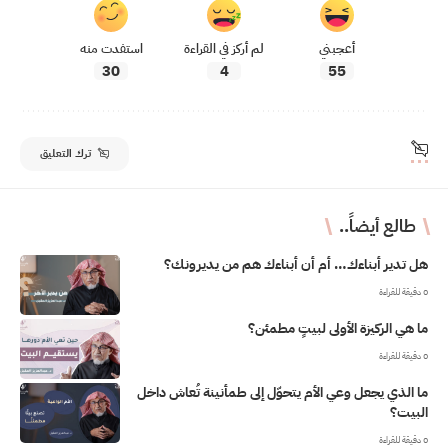
أعجبني
لم أركز في القراءة
استفدت منه
30
4
55
ترك التعليق
طالع أيضاً..
هل تدير أبناءك… أم أن أبناءك هم من يديرونك؟
0 دقيقة للقراءة
ما هي الركيزة الأولى لبيتٍ مطمئن؟
0 دقيقة للقراءة
ما الذي يجعل وعي الأم يتحوّل إلى طمأنينة تُعاش داخل
البيت؟
0 دقيقة للقراءة