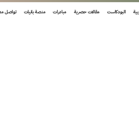
بية
البودكاست
مقالات حصرية
مبادرات
منصة بانيات
تواصل معن