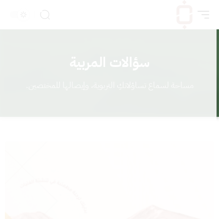
سؤالات المربية
مساحة لسماع تساؤلاتكِ التربوية، وإيصالها للمختصين.