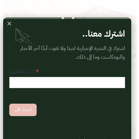
اشترك معنا..
سؤالات المربية
اشترك في النشرة الإخبارية لدينا ولا تفوت أبدًا آخر الأخبار
ابنتي أو صديقتي؟
والبودكاست وما إلى ذلك.
"صاحبي ابنتك" لكنّي أخشى من تساهلها إن تركتُ جانب الحزم
Subscriptions
*
البريد الالكتروني
بواسطة
فريق بانيات
1 دقيقة للقراءة
اشترك الآن