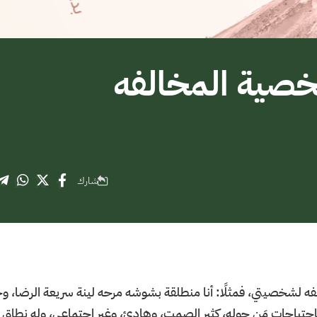
خصية المخالفه
شارك
 لشخصيتي، فمثلًا: أنا منطلقة بشوشه مرحه لينة سريعة الرضا، وج
احتياجات مَن حوله، كثير الصمت، وهادئ، وغير اجتماعي، وله نطاق