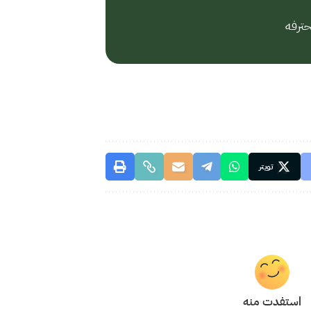
حترفه
تويتر
استفدت منه