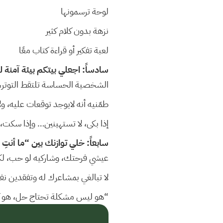
لوحة ترسمونها
نزهة بدون كلام كثير
لعبة تفكير أو قراءة كتاب معًا
سادساً: اجعلي بيتكم بيئة آمنة 
الشخصية الحساسة تلتقط التوتر، 
طمّنيه أنه لايوجد توقعات عليه، 
إذا بكى، لا تستهينين… وإذا سكت،
سابعاً: خلي توازنك بين “ما أنتِ
عيشي فرحتك، وشاركيه لو حب، لكن
لا تبالغي بمشاعرك له وتفقدين ن
“هو ليس مشكلة تحتاج حل، هو كنز ي