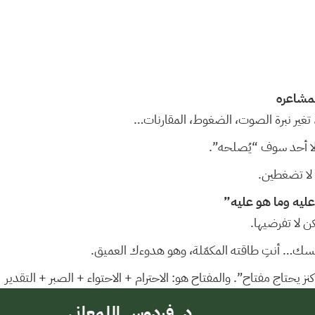
لمشاعره
تغير نبرة الصوت، الضغوط، المقارنات…
ولا أحد سوف “يُصلحه”.
 لا تضغطين.
 عليه وما هو عليه”
 لا تفرضيها.
فسك… أنتِ طاقته المكمّلة، وهو هدوءك العميق.
حتاج مفتاح”. والمفتاح هو: الاحترام + الاحتواء + الصبر + التقدير
د. فردوس اللمعاني