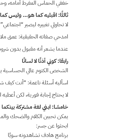
خففي الحماس المفرط أمامه، وح
ثالثًا: اقبليه كما هو… وليس كما
لا تحاولي تغييره ليصير “اجتماعي” 
امدحي صفاته الحقيقية: عمق ملا
عندما يشعر أنه مقبول بدون شروط،
رابعًا: كوني أذنًا لا لسانًا
الشخص الكتوم عالي الحساسية ي
اسأليه أسئلة ناعمة: “أنت كيف ش
لا يحتاج إجابة فورية، لكن أعطي
خامسًا: ابني لغة مشتركة بينكما
يمكن تحبين الكلام والضحك والم
ابحثوا عن جسر:
برنامج هادف تشاهدونه سويًا