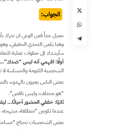
الجواب:
جميل جداً فمن الوعي ان ندرك بأن 
وهنا يكمن التحدي الحقيقي، وهو الا
سأرشدك الى خطوات عملية للتعامل
أولًا: افهمي أنه ليس “ضدك”…
الشخصية الكتومة والحساسة لا تع
بعض الناس يعبرون بالهدوء، بال
“هو مختلف، وليس ناقص”.
ثانيًا: خففي الحضور أحيانًا… لي
عندما تكونين “منطلقة، مبتهجة،
بعض الشخصيات تحتاج “مساحة ن