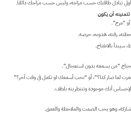
اولي تبادل طاقتك حسب مزاجه، وليس حسب مزاجك دائمًا.
 تتمنينه أن يكون
أو “مرح”.
حظته، رقته، هدوءه، حرصه.
 سيبدأ بالانفتاح.
حتاج “من يسمعه بدون استعجال”.
عرت لما صار كذا؟”، أو “تحب أسمعك او نكمل في وقت آخر؟”
ه الإحساس أنك موجودة وتنتظرينه بلطف.
شاركة، وهو يحب الصمت والملاحظة والعمق.