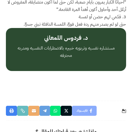
“أحيانًا الكبار يمرون بأيام صعبة، لكن حتى لما أكون متضايقة، المفروض لا
أزعّل أحد وأحاول أكون أهدأ المرة القادمة.”
3. قدّمي لهم حضن أو لمسة
حتى لو لم يصدر منهم ردة فعل فورًا، اللمسة الدافئة تبني جسرًا.
د. فردوس اللمعاني
مستشاره نفسيه وتربويه خبيره بالاضطرابات النفسيه ومدربه
محترفه
فايسبوك
ماذا تشعر بعد قراءتك للمقال ؟