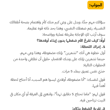
الجواب:
سؤالك مهم جدًا، ويدل على وعي كبير منك كأم واهتمام بصحة أطفالك
النفسية، رغم ضغطك النفسي، وهذا بحد ذاته قوة عظيمة.
سوف أرتب لكِ الإجابة بطريقة عملية وواضحة:
أولًا: كيف تفرغ الأم ضغطها بدون إيذاء أولادها؟
1. إدراك اللحظة:
أول خطوة هي أنك “تشعرين” بإنك مضغوطة، وهذا وعي مهم.
حينما تشعرين بإنك على وشك الانفجار، حاولي أن تطبّقي واحدة من
الخطوات التالية:
خذي نفس عميق ببطء 5 مرات.
قولي لنفسك: “أنا مضغوطة، أولادي ليسوا هم السبب، أنا أحتاج لحظة
أهدأ فيها.
قولي لهم: “ماما تحتاج 5 دقايق تهدأ”، واذهبي إلى الغرفة أو أي مكان في
البيت ترتاحين فيه.
2. تفريغ الضغط بذكاء: