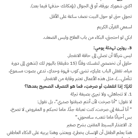
اكتبي شعورك بورقة، أو في الجوال (بإمكانك حذفها فيما بعد).
تجولي حتى لو حول البيت نصف ساعة على الأقل
اسمعي القرآن الكريم
ابكي لو احتجتي، البكاء من باب العلاج وليس الضعف.
3. روتين تهدئة يومي:
ليس شرطًا أن تصلي إلى حافة الانفجار.
حاولي أن تخصصي لنفسك وقتًا (15 دقيقة) باليوم لك (تذهبي إلى دورة
مياه، تقفلي الباب عليكِ، تشربي كوب قهوة وحدكِ، تدعي بصوت مسموع،
تتأملي…)، مثل هذه الأعمال تعتبر وقاية من الانفجار.
ثانيًا: إذا انفعلتِ أو صرختِ، فما هو التصرف الصحيح بعدها؟
1. لا تتجاهلي، ولا تبرري بصيغة تبرئة
لا نقول: “أنا صرخت لأن أنتم ضيقتوا صدري”، بل نقول:
” أنا آسفة إني صرخت، كنت تعبانة جدًا. ماما تحبكم و المفروض لا تصرخ،
بس أحيانًا ماما تتعب، سامحوني.”
2. الاعتذار البسيط المقترن بشرح صغير
هذا يعلم الطفل أن الإنسان يخطئ، ويعتذر، وهذا يربيه على الذكاء العاطفي